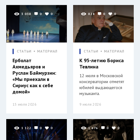
3 038
0
0
824
0
0
СТАТЬИ
МАТЕРИАЛ
СТАТЬИ
МАТЕРИАЛ
Ерболат
К 95-летию Бориса
Ахмедьяров и
Тевлина
Руслан Баймурзин:
12 июля в Московской
«Мы приехали в
консерватории отметят
Сириус как к себе
юбилей выдающегося
домой»
музыканта.
15 июля 2026
9 июля 2026
1 122
0
0
1 676
0
0