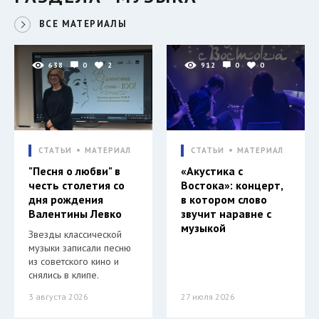
ВСЕ МАТЕРИАЛЫ
638
0
2
912
0
0
СТАТЬИ
МАТЕРИАЛ
СТАТЬИ
МАТЕРИАЛ
"Песня о любви" в
«Акустика с
честь столетия со
Востока»: концерт,
дня рождения
в котором слово
Валентины Левко
звучит наравне с
музыкой
Звезды классической
музыки записали песню
из советского кино и
снялись в клипе.
3 августа 2026
27 июля 2026