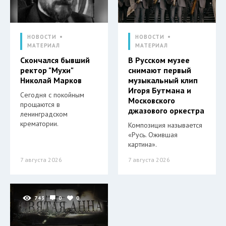
НОВОСТИ
НОВОСТИ
МАТЕРИАЛ
МАТЕРИАЛ
Скончался бывший
В Русском музее
ректор "Мухи"
снимают первый
Николай Марков
музыкальный клип
Игоря Бутмана и
Сегодня с покойным
Московского
прощаются в
джазового оркестра
ленинградском
крематории.
Композиция называется
«Русь. Ожившая
картина».
7 августа 2026
7 августа 2026
743
0
0