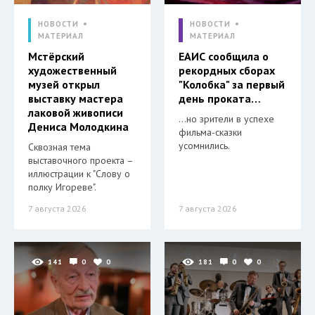
НОВОСТИ
НОВОСТИ
МАТЕРИАЛ
МАТЕРИАЛ
Мстёрский
ЕАИС сообщила о
художественный
рекордных сборах
музей открыл
"Колобка" за первый
выставку мастера
день проката…
лаковой живописи
…но зрители в успехе
Дениса Молодкина
фильма-сказки
усомнились.
Сквозная тема
выставочного проекта –
иллюстрации к "Слову о
полку Игореве".
7 августа 2026
7 августа 2026
141
0
0
181
0
0