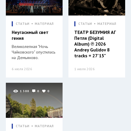
СТАТЬИ
МАТЕРИАЛ
СТАТЬИ
МАТЕРИАЛ
Неугасимый свет
ТЕАТР БЕЗУМИЯ АГ
гения
Петля (Digital
Album) ℗ 2026
Великолепная "Ночь
Andrey Gulidov 8
Чайковского" опустилась
tracks = 27'15"
на Демьяново.
6 июля 2026
1 июля 2026
1 588
0
0
СТАТЬИ
МАТЕРИАЛ