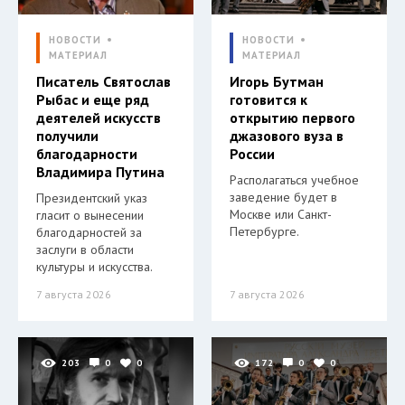
НОВОСТИ
НОВОСТИ
МАТЕРИАЛ
МАТЕРИАЛ
Писатель Святослав
Игорь Бутман
Рыбас и еще ряд
готовится к
деятелей искусств
открытию первого
получили
джазового вуза в
благодарности
России
Владимира Путина
Располагаться учебное
заведение будет в
Президентский указ
Москве или Санкт-
гласит о вынесении
Петербурге.
благодарностей за
заслуги в области
культуры и искусства.
7 августа 2026
7 августа 2026
203
0
0
172
0
0