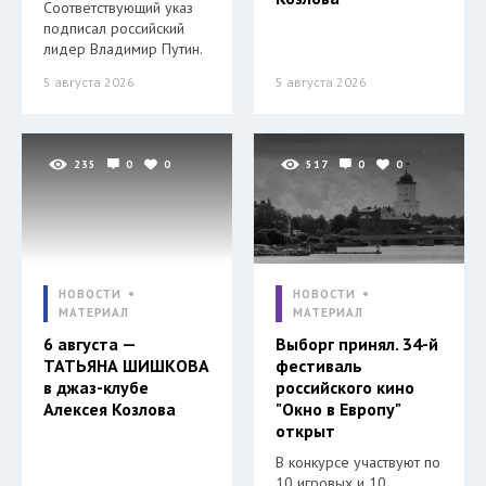
Соответствующий указ
подписал российский
лидер Владимир Путин.
5 августа 2026
5 августа 2026
235
0
0
517
0
0
НОВОСТИ
НОВОСТИ
МАТЕРИАЛ
МАТЕРИАЛ
6 августа —
Выборг принял. 34-й
ТАТЬЯНА ШИШКОВА
фестиваль
в джаз-клубе
российского кино
Алексея Козлова
"Окно в Европу"
открыт
В конкурсе участвуют по
10 игровых и 10