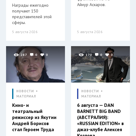
Айнур Аскаров.
Награды ежегодно
получают 150
представителей этой
сферы.
5 августа 2026
5 августа 2026
287
0
0
170
0
0
НОВОСТИ
НОВОСТИ
МАТЕРИАЛ
МАТЕРИАЛ
Кино- и
6 августа — DAN
театральный
BARNETT BIG BAND
режиссер из Якутии
(АВСТРАЛИЯ):
Андрей Борисов
«RUSSIAN EDITION» в
стал Героем Труда
джаз-клубе Алексея
Козлова