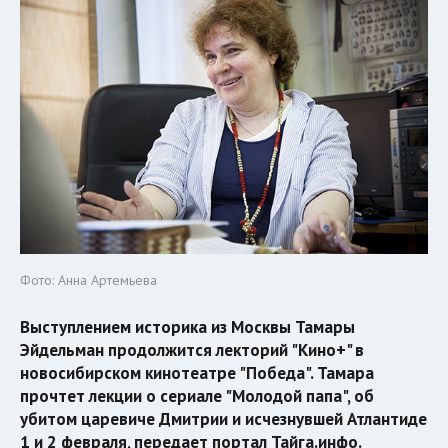
Фото: Анна Артемьева
Выступлением историка из Москвы Тамары
Эйдельман продолжится лекторий "Кино+" в
новосибирском кинотеатре "Победа". Тамара
прочтет лекции о сериале "Молодой папа", об
убитом царевиче Дмитрии и исчезнувшей Атлантиде
1 и 2 февраля, передает портал Тайга.инфо.