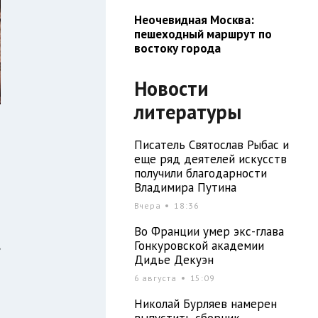
Неочевидная Москва:
пешеходный маршрут по
востоку города
Новости
литературы
Писатель Святослав Рыбас и
еще ряд деятелей искусств
н
получили благодарности
и
Владимира Путина
Вчера
18:36
Во Франции умер экс-глава
,
Гонкуровской академии
Дидье Декуэн
з
6 августа
15:09
Николай Бурляев намерен
выпустить сборник