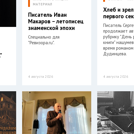
МАТЕРИАЛ
Хлеб и зре
Писатель Иван
первого се
Макаров – летописец
Писатель Серг
знаменской эпохи
продолжает ав
рубрику "День
Специально для
книги" нашумев
"Ревизора.ru".
время романом
Дудинцева.
"
4 августа 2026
4 августа 2026