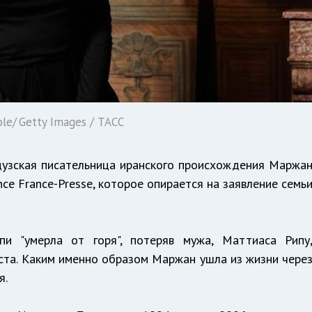
le/ Getty Images / ТАСС
нцузская писательница иранского происхождения Маржа
ce France-Presse, которое опирается на заявление семь
пи "умерла от горя", потеряв мужа, Маттиаса Рипу
ста. Каким именно образом Маржан ушла из жизни чере
я.