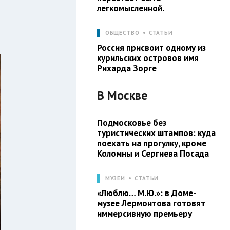
легкомысленной.
ОБЩЕСТВО
СТАТЬИ
Россия присвоит одному из
курильских островов имя
Рихарда Зорге
В
Москве
Подмосковье без
туристических штампов: куда
поехать на прогулку, кроме
Коломны и Сергиева Посада
МУЗЕИ
СТАТЬИ
«Люблю… М.Ю.»: в Доме-
музее Лермонтова готовят
иммерсивную премьеру