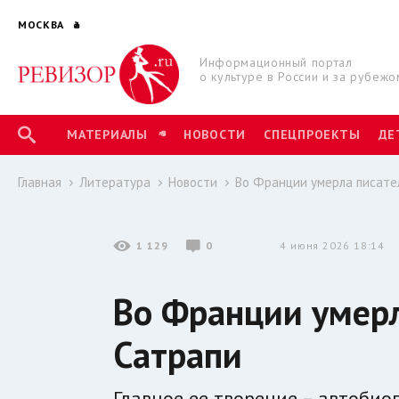
МОСКВА
Информационный портал
о культуре в России и за рубежо
МАТЕРИАЛЫ
НОВОСТИ
СПЕЦПРОЕКТЫ
ДЕ
Главная
Литература
Новости
Во Франции умерла писате
1 129
0
4 июня 2026 18:14
Во Франции умер
Сатрапи
Главное ее творение – автобио