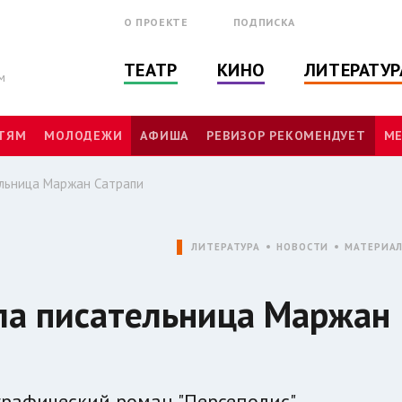
О ПРОЕКТЕ
ПОДПИСКА
ТЕАТР
КИНО
ЛИТЕРАТУР
м
ТЯМ
МОЛОДЕЖИ
АФИША
РЕВИЗОР РЕКОМЕНДУЕТ
МЕ
льница Маржан Сатрапи
ЛИТЕРАТУРА
НОВОСТИ
МАТЕРИА
ла писательница Маржан
графический роман "Персеполис".