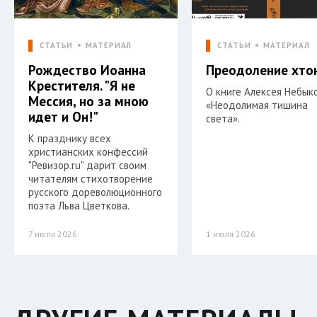
СТАТЬИ
МАТЕРИАЛ
СТАТЬИ
МАТЕРИАЛ
Рождество Иоанна
Преодоление хто
Крестителя. "Я не
О книге Алексея Небык
Мессия, но за мною
«Неодолимая тишина
идет и Он!"
света».
К празднику всех
христианских конфессий
"Ревизор.ru" дарит своим
читателям стихотворение
русского дореволюционного
поэта Льва Цветкова.
7 июля 2026
1 июля 2026