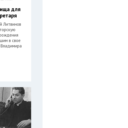
лища для
кретаря
ей Литвинов
торскую
 рождения
шим в свое
 Владимира