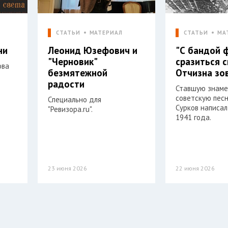
СТАТЬИ
МАТЕРИАЛ
СТАТЬИ
МА
ни
Леонид Юзефович и
"С бандой 
"Черновик"
сразиться 
ова
безмятежной
Отчизна зо
радости
Ставшую знам
советскую пес
Специально для
Сурков написал
"Ревизора.ru".
1941 года.
23 июня 2026
22 июня 2026