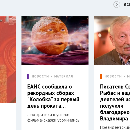
ВС
НОВОСТИ
МАТЕРИАЛ
НОВОСТИ
М
ЕАИС сообщила о
Писатель С
рекордных сборах
Рыбас и ещ
"Колобка" за первый
деятелей и
день проката…
получили
благодарно
…но зрители в успехе
Владимира 
фильма-сказки усомнились.
Президентский