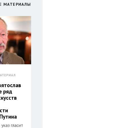
Е МАТЕРИАЛЫ
АТЕРИАЛ
вятослав
е ряд
скусств
сти
Путина
 указ гласит