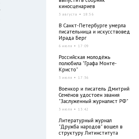
а
киносценариев
е
3 августа
18:56
а
В Санкт-Петербурге умерла
я
писательница и искусствовед
Ирада Берг
6 июля
17:09
Российская молодёжь
полюбила "Графа Монте-
Кристо"
3 июля
17:36
Военкор и писатель Дмитрий
Семёнов удостоен звания
"Заслуженный журналист РФ"
3 июля
13:42
Литературный журнал
"Дружба народов" вошел в
структуру Литинститута