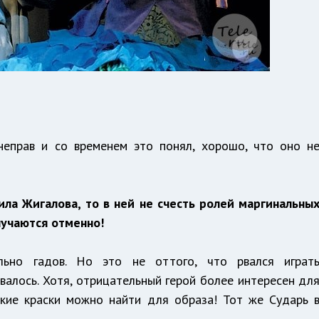
неправ и со временем это понял, хорошо, что оно н
ла Жигалова, то в ней не счесть ролей маргинальны
лучаются отменно!
льно гадов. Но это не оттого, что рвался играт
валось. Хотя, отрицательный герой более интересен дл
акие краски можно найти для образа! Тот же Сударь 