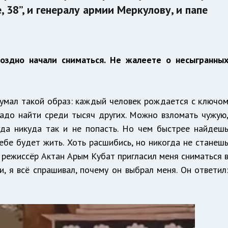
 38”, и генералу армии Меркулову, и папе
оздно начали сниматься. Не жалеете о несыгранны
думал такой образ: каждый человек рождается с ключо
 надо найти среди тысяч других. Можно взломать чужую
гда никуда так и не попасть. Но чем быстрее найдеш
ебе будет жить. Хоть расшибись, но никогда не станеш
д режиссёр Актан Арым Кубат пригласил меня сниматься 
и, я всё спрашивал, почему он выбрал меня. Он ответил