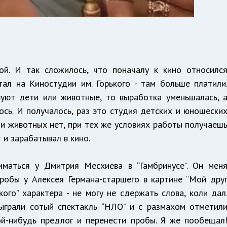
ой. И так сложилось, что поначалу к кино относилс
тал на Киностудии им. Горького - там больше платили
вуют дети или животные, то выработка уменьшалась, 
сь. И получалось, раз это студия детских и юношески
 и животных нет, при тех же условиях работы получаеш
 и зарабатывал в кино.
иматься у Дмитрия Месхиева в “Гамбринусе”. Он мен
пробы у Алексея Германа-старшего в картине “Мой дру
кого” характера - не могу не сдержать слова, коли дал
сыграли сотый спектакль “НЛО” и с размахом отметил
кой-нибудь предлог и перенести пробы. Я же пообещал