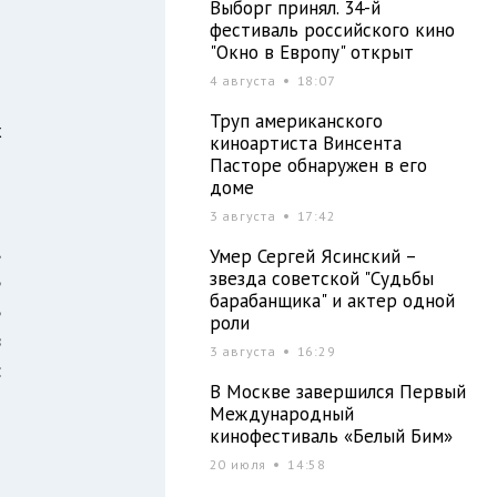
Выборг принял. 34-й
фестиваль российского кино
"Окно в Европу" открыт
4 августа
18:07
Труп американского
х
киноартиста Винсента
Пасторе обнаружен в его
доме
3 августа
17:42
м
,
Умер Сергей Ясинский –
звезда советской "Судьбы
ь
барабанщика" и актер одной
ь
роли
в
3 августа
16:29
:
В Москве завершился Первый
Международный
кинофестиваль «Белый Бим»
20 июля
14:58