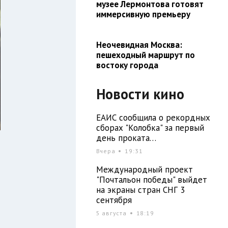
музее Лермонтова готовят
иммерсивную премьеру
Неочевидная Москва:
пешеходный маршрут по
востоку города
Новости кино
ЕАИС сообщила о рекордных
сборах "Колобка" за первый
день проката…
Вчера
19:31
Международный проект
"Почтальон победы" выйдет
на экраны стран СНГ 3
сентября
5 августа
18:19