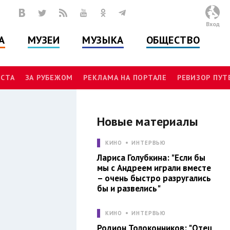
Вход
А
МУЗЕИ
МУЗЫКА
ОБЩЕСТВО
СТА
ЗА РУБЕЖОМ
РЕКЛАМА НА ПОРТАЛЕ
РЕВИЗОР ПУ
Новые материалы
КИНО
ИНТЕРВЬЮ
Л
Лариса Голубкина: "Если бы
мы с Андреем играли вместе
– очень быстро разругались
бы и развелись"
КИНО
ИНТЕРВЬЮ
Родион Толоконников: "Отец