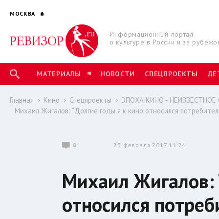
МОСКВА
Информационный портал
о культуре в России и за рубежо
МАТЕРИАЛЫ
НОВОСТИ
СПЕЦПРОЕКТЫ
ДЕ
Главная
Кино
Спецпроекты
ЭПОХА КИНО - НЕИЗВЕСТНОЕ
Михаил Жигалов: “Долгие годы я к кино относился потребител
0
23 февраля 2017 11:24
Михаил Жигалов: 
относился потреб