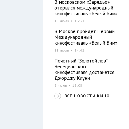
В московском «Зарядье»
открылся международный
кинофестиваль «Белый Бим»
16 июля
13:31
В Москве пройдет Первый
Международный
кинофестиваль «Белый Бим»
11 июля
14:42
Почетный "Золотой лев"
Венецианского
кинофестиваля достанется
Джорджу Клуни
6 июля
18:08
ВСЕ НОВОСТИ КИНО