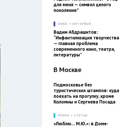
для меня — символ целого
поколения"
КИНО
ИНТЕРВЬЮ
Вадим Абдрашитов:
“Инфантилизация творчества
— главная проблема
современного кино, театра,
литературы”
В
Москве
Подмосковье без
туристических штампов: куда
поехать на прогулку, кроме
Коломны и Сергиева Посада
МУЗЕИ
СТАТЬИ
«Люблю… М.Ю.»: в Доме-