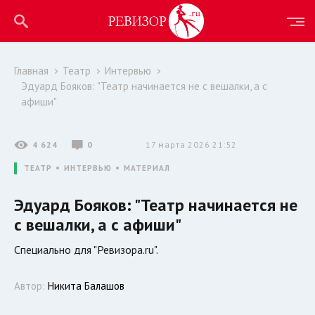
Главная
Театр
Интервью
Эдуард Бояков: "Театр начинается не с вешалки, а с
афиши"
4 624
0
17 марта 2026 21:52
ТЕАТР
ИНТЕРВЬЮ
МАТЕРИАЛ
Эдуард Бояков: "Театр начинается не
с вешалки, а с афиши"
Специально для "Ревизора.ru".
Автор:
Никита Балашов