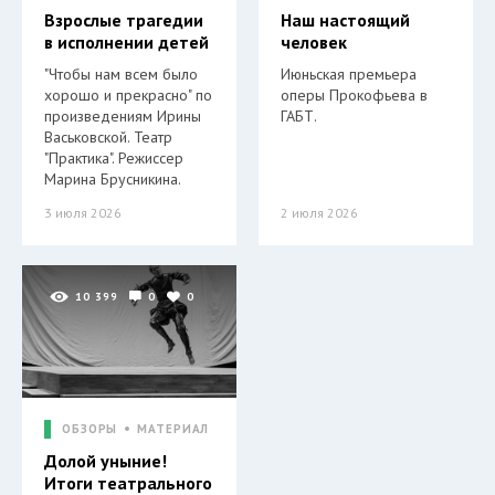
Взрослые трагедии
Наш настоящий
в исполнении детей
человек
"Чтобы нам всем было
Июньская премьера
хорошо и прекрасно" по
оперы Прокофьева в
произведениям Ирины
ГАБТ.
Васьковской. Театр
"Практика". Режиссер
Марина Брусникина.
3 июля 2026
2 июля 2026
10 399
0
0
ОБЗОРЫ
МАТЕРИАЛ
Долой уныние!
Итоги театрального