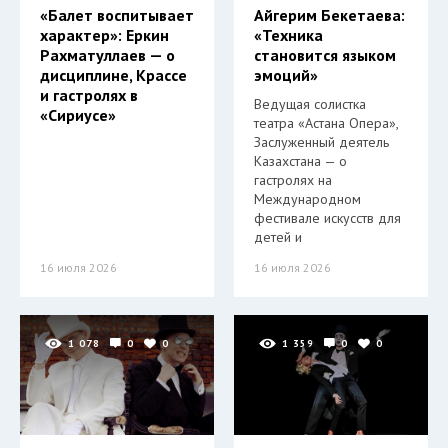
«Балет воспитывает
Айгерим Бекетаева:
характер»: Еркин
«Техника
Рахматуллаев — о
становится языком
дисциплине, Крассе
эмоций»
и гастролях в
Ведущая солистка
«Сириусе»
театра «Астана Опера»,
Заслуженный деятель
Казахстана — о
гастролях на
Международном
фестивале искусств для
детей и
16 июля 2026
16 июля 2026
1 078
0
0
1 359
0
0