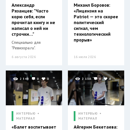
Александр
Михаил Боровов:
Рязанцев: "Часто
«Лицензия на
корю себя, если
Patriot — это скорее
прочитал книгу и не
политический
написал о ней ни
сигнал, чем
строчки…"
технологический
прорыв»
Специально для
"Ревизора.ru".
6 августа 2026
16 июля 2026
2 548
0
0
2 130
0
0
ИНТЕРВЬЮ
ИНТЕРВЬЮ
МАТЕРИАЛ
МАТЕРИАЛ
«Балет воспитывает
Айгерим Бекетаева: