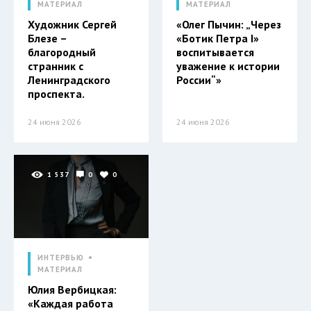
МАТЕРИАЛ
МАТЕРИАЛ
Художник Сергей
«Олег Пычин: „Через
Блезе –
«Ботик Петра I»
благородный
воспитывается
странник с
уважение к истории
Ленинградского
России“»
проспекта.
24 июня 2026
24 июня 2026
1 537
0
0
ИНТЕРВЬЮ
МАТЕРИАЛ
Юлия Вербицкая:
«Каждая работа