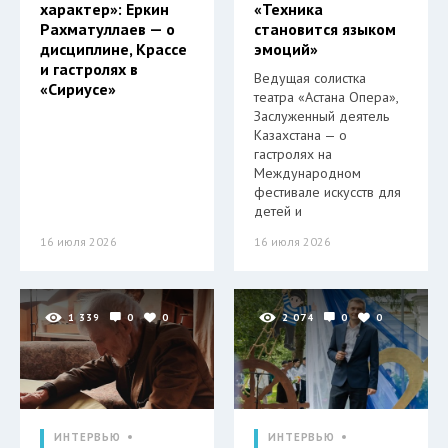
характер»: Еркин
«Техника
Рахматуллаев — о
становится языком
дисциплине, Крассе
эмоций»
и гастролях в
Ведущая солистка
«Сириусе»
театра «Астана Опера»,
Заслуженный деятель
Казахстана — о
гастролях на
Международном
фестивале искусств для
детей и
16 июля 2026
16 июля 2026
1 339
0
0
2 074
0
0
ИНТЕРВЬЮ
ИНТЕРВЬЮ