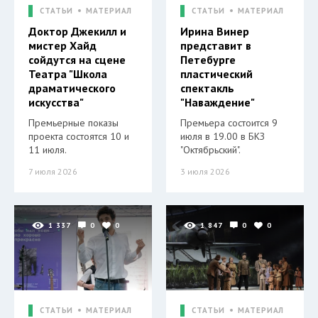
СТАТЬИ
МАТЕРИАЛ
СТАТЬИ
МАТЕРИАЛ
Доктор Джекилл и
Ирина Винер
мистер Хайд
представит в
сойдутся на сцене
Петебурге
Театра "Школа
пластический
драматического
спектакль
искусства"
"Наваждение"
Премьерные показы
Премьера состоится 9
проекта состоятся 10 и
июля в 19.00 в БКЗ
11 июля.
"Октябрьский".
7 июля 2026
3 июля 2026
1 337
0
0
1 847
0
0
СТАТЬИ
МАТЕРИАЛ
СТАТЬИ
МАТЕРИАЛ