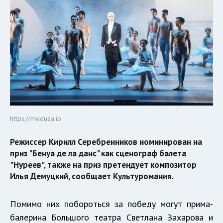
https://meduza.io
Режиссер Кирилл Серебренников номинирован на
приз "Бенуа де ла данс" как сценограф балета
"Нуреев", также на приз претендует композитор
Илья Демуцкий, сообщает Культуромания.
Помимо них побороться за победу могут прима-
балерина Большого театра Светлана Захарова и