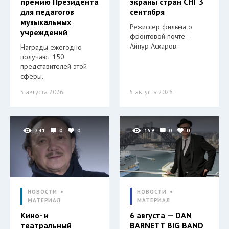
премию Президента
экраны стран СНГ 3
для педагогов
сентября
музыкальных
Режиссер фильма о
учреждений
фронтовой почте –
Айнур Аскаров.
Награды ежегодно
получают 150
представителей этой
сферы.
5 августа 2026
5 августа 2026
241
0
0
159
0
0
НОВОСТИ
НОВОСТИ
МАТЕРИАЛ
МАТЕРИАЛ
Кино- и
6 августа — DAN
театральный
BARNETT BIG BAND