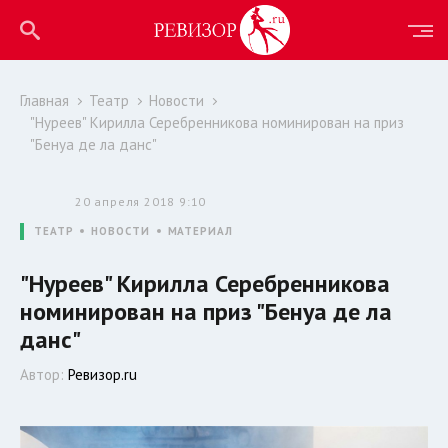
Главная
Театр
Новости
"Нуреев" Кирилла Серебренникова номинирован на приз
"Бенуа де ла данс"
20 апреля 2018 9:10
ТЕАТР
НОВОСТИ
МАТЕРИАЛ
"Нуреев" Кирилла Серебренникова
номинирован на приз "Бенуа де ла
данс"
Автор:
Ревизор.ru