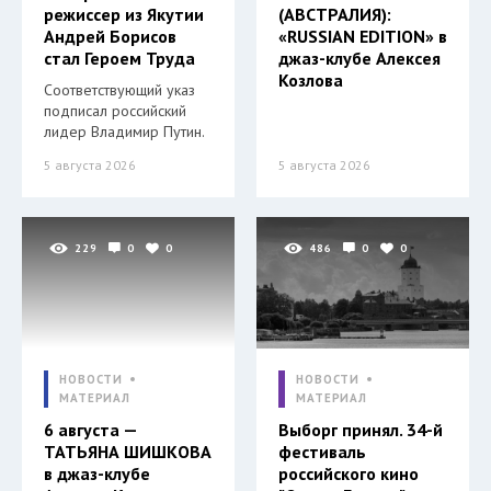
режиссер из Якутии
(АВСТРАЛИЯ):
Андрей Борисов
«RUSSIAN EDITION» в
стал Героем Труда
джаз-клубе Алексея
Козлова
Соответствующий указ
подписал российский
лидер Владимир Путин.
5 августа 2026
5 августа 2026
229
0
0
486
0
0
НОВОСТИ
НОВОСТИ
МАТЕРИАЛ
МАТЕРИАЛ
6 августа —
Выборг принял. 34-й
ТАТЬЯНА ШИШКОВА
фестиваль
в джаз-клубе
российского кино