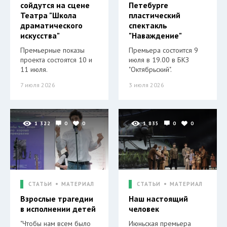
сойдутся на сцене
Петебурге
Театра "Школа
пластический
драматического
спектакль
искусства"
"Наваждение"
Премьерные показы
Премьера состоится 9
проекта состоятся 10 и
июля в 19.00 в БКЗ
11 июля.
"Октябрьский".
7 июля 2026
3 июля 2026
1 322
0
0
1 835
0
0
СТАТЬИ
МАТЕРИАЛ
СТАТЬИ
МАТЕРИАЛ
Взрослые трагедии
Наш настоящий
в исполнении детей
человек
"Чтобы нам всем было
Июньская премьера