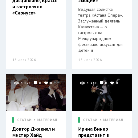
дисциплине, Крассе
эмоций»
и гастролях в
Ведущая солистка
«Сириусе»
театра «Астана Опера»,
Заслуженный деятель
Казахстана — о
гастролях на
Международном
фестивале искусств для
детей и
16 июля 2026
16 июля 2026
1 078
0
0
1 338
0
0
СТАТЬИ
МАТЕРИАЛ
СТАТЬИ
МАТЕРИАЛ
Доктор Джекилл и
Ирина Винер
мистер Хайд
представит в