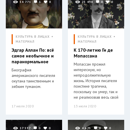
54 771
1
0
25 498
0
0
КУЛЬТУРА В ЛИЦАХ
КУЛЬТУРА В ЛИЦАХ
МАТЕРИАЛ
МАТЕРИАЛ
Эдгар Аллан По: всё
К 170-летию Ги де
самое необычное и
Мопассана
паранормальное
Мопассан прожил
интересную, но
Биография
непродолжительную
американского писателя
жизнь. История писателя
окутана таинственным и
поистине трагична,
зябким туманом.
поскольку он умер, так и
не реализовав весь свой
17 июля 2020
13 июля 2020
17 597
0
0
4 675
0
0