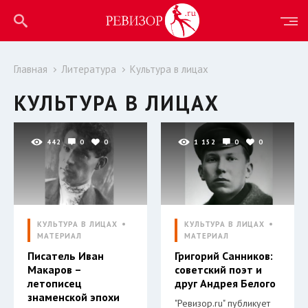
Главная
Литература
Культура в лицах
КУЛЬТУРА В ЛИЦАХ
442
0
0
1 152
0
0
КУЛЬТУРА В ЛИЦАХ
КУЛЬТУРА В ЛИЦАХ
МАТЕРИАЛ
МАТЕРИАЛ
Писатель Иван
Григорий Санников:
Макаров –
советский поэт и
летописец
друг Андрея Белого
знаменской эпохи
"Ревизор.ru" публикует