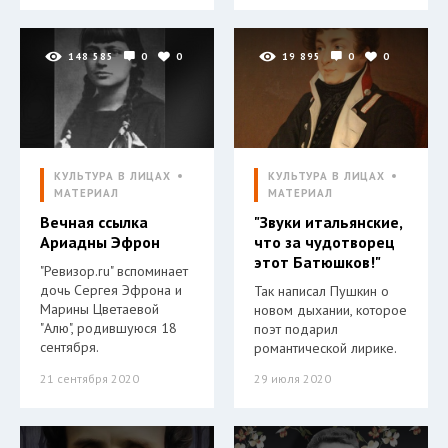
148 585
0
0
19 895
0
0
КУЛЬТУРА В ЛИЦАХ
КУЛЬТУРА В ЛИЦАХ
МАТЕРИАЛ
МАТЕРИАЛ
Вечная ссылка
"Звуки итальянские,
Ариадны Эфрон
что за чудотворец
этот Батюшков!"
"Ревизор.ru" вспоминает
дочь Сергея Эфрона и
Так написал Пушкин о
Марины Цветаевой
новом дыхании, которое
"Алю", родившуюся 18
поэт подарил
сентября.
романтической лирике.
21 сентября 2020
29 июля 2020