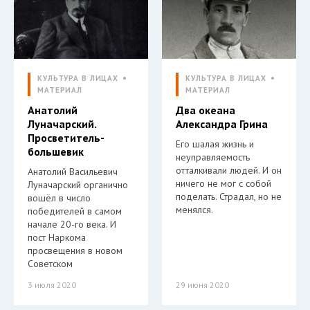
КУЛЬТУРА В ЛИЦАХ
КУЛЬТУРА В ЛИЦАХ
МАТЕРИАЛ
МАТЕРИАЛ
Анатолий
Два океана
Луначарский.
Александра Грина
Просветитель-
Его шалая жизнь и
большевик
неуправляемость
отталкивали людей. И он
Анатолий Васильевич
ничего не мог с собой
Луначарский органично
поделать. Страдал, но не
вошёл в число
менялся.
победителей в самом
начале 20-го века. И
пост Наркома
просвещения в новом
Советском
3 июля 2020
29 июня 2020