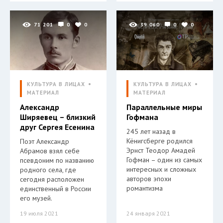
71 201
0
0
39 060
0
0
КУЛЬТУРА В ЛИЦАХ
КУЛЬТУРА В ЛИЦАХ
МАТЕРИАЛ
МАТЕРИАЛ
Александр
Параллельные миры
Ширяевец – близкий
Гофмана
друг Сергея Есенина
245 лет назад в
Кёнигсберге родился
Поэт Александр
Эрнст Теодор Амадей
Абрамов взял себе
Гофман – один из самых
псевдоним по названию
интересных и сложных
родного села, где
авторов эпохи
сегодня расположен
романтизма
единственный в России
его музей.
19 июля 2021
24 января 2021