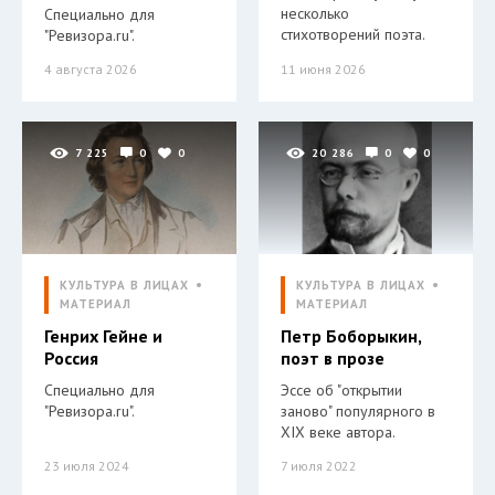
несколько
Специально для
стихотворений поэта.
"Ревизора.ru".
4 августа 2026
11 июня 2026
7 225
0
0
20 286
0
0
КУЛЬТУРА В ЛИЦАХ
КУЛЬТУРА В ЛИЦАХ
МАТЕРИАЛ
МАТЕРИАЛ
Генрих Гейне и
Петр Боборыкин,
Россия
поэт в прозе
Специально для
Эссе об "открытии
"Ревизора.ru".
заново" популярного в
XIX веке автора.
23 июля 2024
7 июля 2022