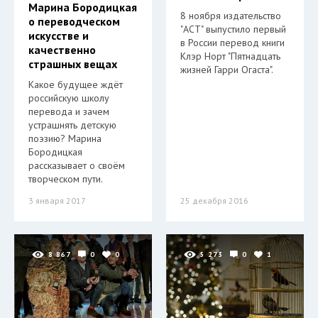
Марина Бородицкая
8 ноября издательство
о переводческом
"АСТ" выпустило первый
искусстве и
в России перевод книги
качественно
Клэр Норт "Пятнадцать
страшных вещах
жизней Гарри Огаста".
Какое будущее ждёт
российскую школу
перевода и зачем
устрашнять детскую
поэзию? Марина
Бородицкая
рассказывает о своём
творческом пути.
3 января 2017
25 декабря 2016
8 867
0
0
5 273
0
1