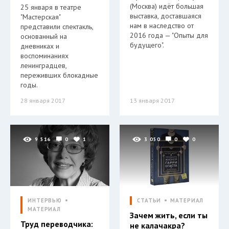
(Москва) идёт большая
25 января в театре
выставка, доставшаяся
"Мастерская"
нам в наследство от
представили спектакль,
2016 года — "Опыты для
основанный на
будущего".
дневниках и
воспоминаниях
ленинградцев,
переживших блокадные
годы.
28 января 2017
13 января 2017
9 516
0
1
3 050
0
0
ИНТЕРВЬЮ
СТАТЬИ
МАТЕРИАЛ
МАТЕРИАЛ
Зачем жить, если ты
Труд переводчика:
не калачакра?