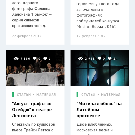
легендарного
герои минувшего года
фотографа Филиппа
запечатлены в
Халсмана "Прыжок" —
фотографиях
серия снимков
победителей конкурса
прыгающих звёзд.
"Best of Russia-2016".
22 февраля 2017
17 февраля 2017
9 380
0
1
2 933
0
1
СТАТЬИ
МАТЕРИАЛ
СТАТЬИ
МАТЕРИАЛ
"Август: графство
"Митина любовь" на
Осейдж" в театре
Литейном
Ленсовета
проспекте
Спектакль по культовой
Двое влюблённых,
пьесе Трейси Леттса о
московская весна и