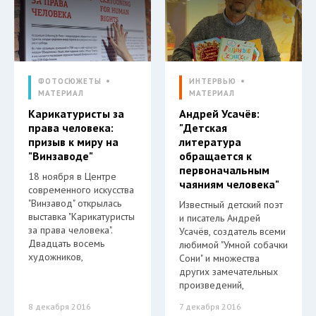
ФОТОСЮЖЕТЫ
ИНТЕРВЬЮ
МАТЕРИАЛ
МАТЕРИАЛ
Карикатуристы за
Андрей Усачёв:
права человека:
"Детская
призыв к миру на
литература
"Винзаводе"
обращается к
первоначальным
18 ноября в Центре
чаяниям человека"
современного искусства
"Винзавод" открылась
Известный детский поэт
выставка "Карикатуристы
и писатель Андрей
за права человека".
Усачёв, создатель всеми
Двадцать восемь
любимой "Умной собачки
художников,
Сони" и множества
других замечательных
произведений,
8 декабря 2016
7 декабря 2016