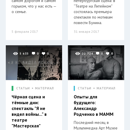
самом дорогом и самом
петербургская сцена: в
горьком, что у нас есть —
“Театре на Литейном”
о семье.
состоялась премьера
спектакля по мотивам
повести Бунина.
5 февраля 2017
31 января 2017
5 635
0
0
22 724
0
0
СТАТЬИ
МАТЕРИАЛ
СТАТЬИ
МАТЕРИАЛ
Чёрная сцена и
Опыты для
тёмные дни:
будущего:
спектакль "Я не
Александр
видел войны..." в
Родченко в МАММ
театре
Последний месяц в
"Мастерская"
Мультимедиа Арт Музее