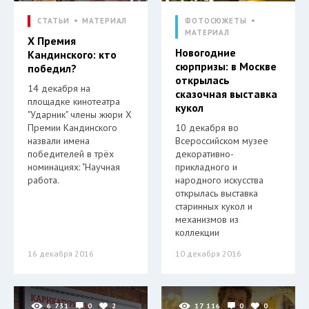
СТАТЬИ
МАТЕРИАЛ
ФОТОСЮЖЕТЫ
МАТЕРИАЛ
X Премия
Новогодние
Кандинского: кто
сюрпризы: в Москве
победил?
открылась
14 декабря на
сказочная выставка
площадке кинотеатра
кукол
"Ударник" члены жюри X
Премии Кандинского
10 декабря во
назвали имена
Всероссийском музее
победителей в трёх
декоративно-
номинациях: "Научная
прикладного и
работа.
народного искусства
открылась выставка
старинных кукол и
механизмов из
коллекции
16 декабря 2016
10 декабря 2016
6 731
0
2
17 116
0
0