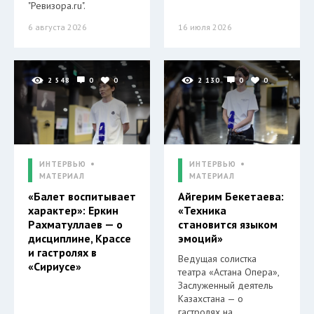
"Ревизора.ru".
6 августа 2026
16 июля 2026
2 548
0
0
2 130
0
0
ИНТЕРВЬЮ
ИНТЕРВЬЮ
МАТЕРИАЛ
МАТЕРИАЛ
«Балет воспитывает
Айгерим Бекетаева:
характер»: Еркин
«Техника
Рахматуллаев — о
становится языком
дисциплине, Крассе
эмоций»
и гастролях в
Ведущая солистка
«Сириусе»
театра «Астана Опера»,
Заслуженный деятель
Казахстана — о
гастролях на