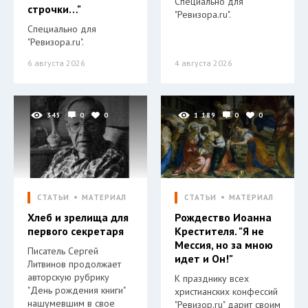
Специально для
строчки…"
"Ревизора.ru".
Специально для
"Ревизора.ru".
6 августа 2026
4 августа 2026
345
0
0
1 189
0
0
СТАТЬИ
МАТЕРИАЛ
СТАТЬИ
МАТЕРИАЛ
Хлеб и зрелища для
Рождество Иоанна
первого секретаря
Крестителя. "Я не
Мессия, но за мною
Писатель Сергей
идет и Он!"
Литвинов продолжает
авторскую рубрику
К празднику всех
"День рождения книги"
христианских конфессий
нашумевшим в свое
"Ревизор.ru" дарит своим