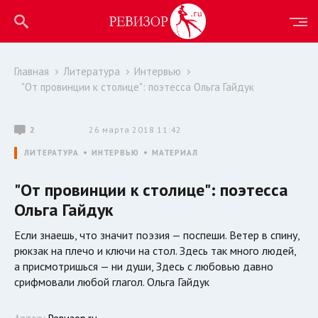
Главная
Литература
Интервью
"От провинции к столице": поэтесса Ольга Гайдук
2
26 марта 2018 11:42
ЛИТЕРАТУРА
ИНТЕРВЬЮ
МАТЕРИАЛ
"От провинции к столице": поэтесса
Ольга Гайдук
Если знаешь, что значит поэзия — поспеши. Ветер в спину,
рюкзак на плечо и ключи на стол. Здесь так много людей,
а присмотришься — ни души, Здесь с любовью давно
срифмовали любой глагол. Ольга Гайдук