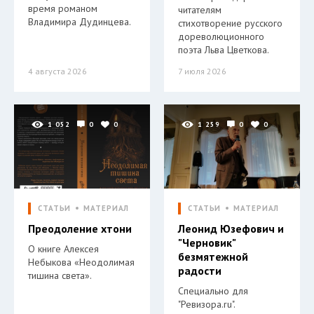
время романом
читателям
Владимира Дудинцева.
стихотворение русского
дореволюционного
поэта Льва Цветкова.
4 августа 2026
7 июля 2026
1 052
0
0
1 259
0
0
СТАТЬИ
МАТЕРИАЛ
СТАТЬИ
МАТЕРИАЛ
Преодоление хтони
Леонид Юзефович и
"Черновик"
О книге Алексея
безмятежной
Небыкова «Неодолимая
радости
тишина света».
Специально для
"Ревизора.ru".