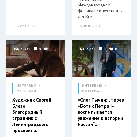
Международном
фестивале искусств для
детей и
16 июля 2026
16 июля 2026
1 339
0
0
2 062
0
0
ИНТЕРВЬЮ
ИНТЕРВЬЮ
МАТЕРИАЛ
МАТЕРИАЛ
Художник Сергей
«Олег Пычин: „Через
Блезе –
«Ботик Петра I»
благородный
воспитывается
странник с
уважение к истории
Ленинградского
России“»
проспекта.