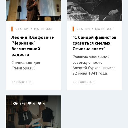
СТАТЬИ
МАТЕРИАЛ
СТАТЬИ
МАТЕРИАЛ
Леонид Юзефович и
"С бандой фашистов
"Черновик"
сразиться смелых
безмятежной
Отчизна зовет"
радости
Ставшую знаменитой
советскую песню
Специально для
Алексей Сурков написал
"Ревизора.ru".
22 июня 1941 года.
23 июня 2026
22 июня 2026
876
0
0