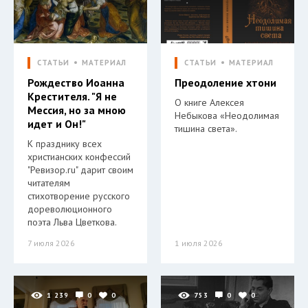
СТАТЬИ
МАТЕРИАЛ
СТАТЬИ
МАТЕРИАЛ
Рождество Иоанна
Преодоление хтони
Крестителя. "Я не
О книге Алексея
Мессия, но за мною
Небыкова «Неодолимая
идет и Он!"
тишина света».
К празднику всех
христианских конфессий
"Ревизор.ru" дарит своим
читателям
стихотворение русского
дореволюционного
поэта Льва Цветкова.
7 июля 2026
1 июля 2026
1 239
0
0
753
0
0