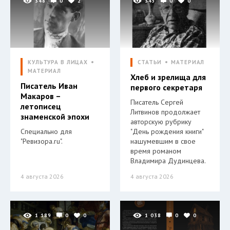
348
0
2
345
0
0
КУЛЬТУРА В ЛИЦАХ
СТАТЬИ
МАТЕРИАЛ
МАТЕРИАЛ
Хлеб и зрелища для
Писатель Иван
первого секретаря
Макаров –
Писатель Сергей
летописец
Литвинов продолжает
знаменской эпохи
авторскую рубрику
Специально для
"День рождения книги"
"Ревизора.ru".
нашумевшим в свое
время романом
Владимира Дудинцева.
4 августа 2026
4 августа 2026
1 189
0
0
1 038
0
0