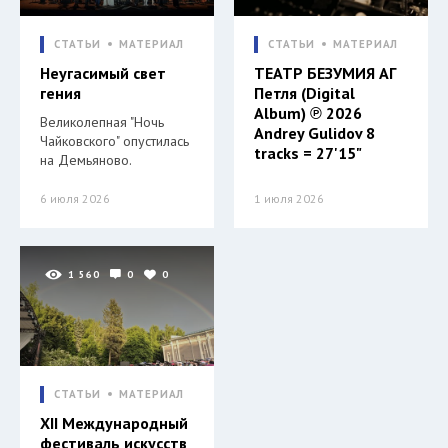
СТАТЬИ
МАТЕРИАЛ
СТАТЬИ
МАТЕРИАЛ
Неугасимый свет
ТЕАТР БЕЗУМИЯ АГ
гения
Петля (Digital
Album) ℗ 2026
Великолепная "Ночь
Andrey Gulidov 8
Чайковского" опустилась
tracks = 27'15"
на Демьяново.
6 июля 2026
1 июля 2026
1 560
0
0
СТАТЬИ
МАТЕРИАЛ
XII Международный
фестиваль искусств