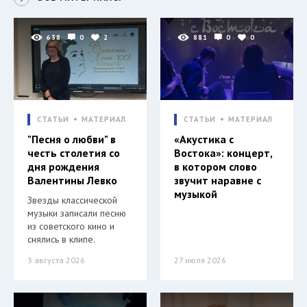
638
0
2
881
0
0
СТАТЬИ
МАТЕРИАЛ
СТАТЬИ
МАТЕРИАЛ
"Песня о любви" в
«Акустика с
честь столетия со
Востока»: концерт,
дня рождения
в котором слово
Валентины Левко
звучит наравне с
музыкой
Звезды классической
музыки записали песню
из советского кино и
снялись в клипе.
3 августа 2026
27 июля 2026