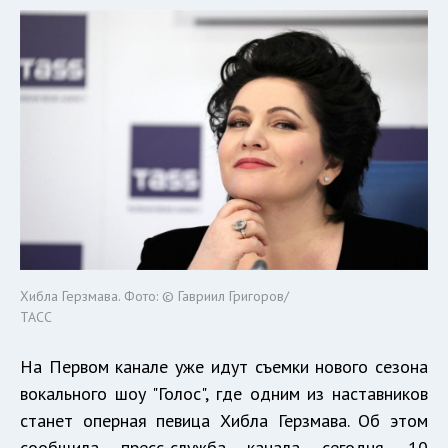
Хибла Герзмава. Фото: © Гавриил Григоров/
ТАСС
На Первом канале уже идут съемки нового сезона
вокального шоу "Голос", где одним из наставников
станет оперная певица Хибла Герзмава. Об этом
сообщила пресс-служба канала сегодня, 10