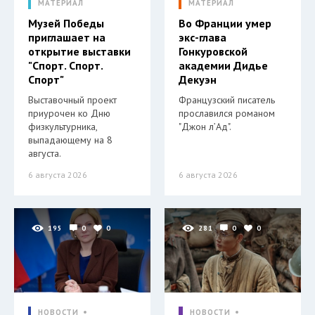
МАТЕРИАЛ
МАТЕРИАЛ
Музей Победы
Во Франции умер
приглашает на
экс-глава
открытие выставки
Гонкуровской
"Спорт. Спорт.
академии Дидье
Спорт"
Декуэн
Выставочный проект
Французский писатель
приурочен ко Дню
прославился романом
физкультурника,
"Джон л’Ад".
выпадающему на 8
августа.
6 августа 2026
6 августа 2026
195
0
0
281
0
0
НОВОСТИ
НОВОСТИ