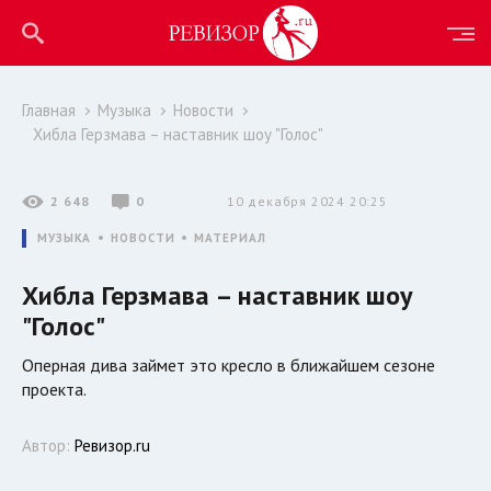
Главная
Музыка
Новости
Хибла Герзмава – наставник шоу "Голос"
2 648
0
10 декабря 2024 20:25
МУЗЫКА
НОВОСТИ
МАТЕРИАЛ
Хибла Герзмава – наставник шоу
"Голос"
Оперная дива займет это кресло в ближайшем сезоне
проекта.
Автор:
Ревизор.ru