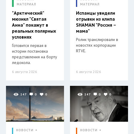
МАТЕРИАЛ
МАТЕРИАЛ
"Арктический"
Испанцы увидели
мюзикл "Святая
отрывки из клипа
Анна" покажут в
SHAMAN "Россия –
реальных полярных
мама"
условиях
Ролик транслировали в
новостях корпорации
Готовится первая в
RTVE.
истории постановка
представления на борту
ледокола.
6 августа 2026
6 августа 2026
147
0
0
147
0
0
НОВОСТИ
НОВОСТИ