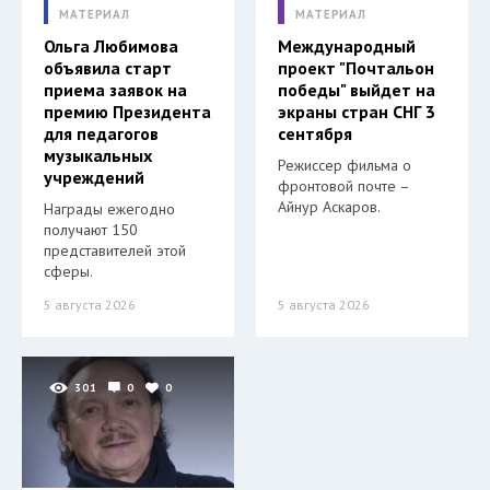
МАТЕРИАЛ
МАТЕРИАЛ
Ольга Любимова
Международный
объявила старт
проект "Почтальон
приема заявок на
победы" выйдет на
премию Президента
экраны стран СНГ 3
для педагогов
сентября
музыкальных
Режиссер фильма о
учреждений
фронтовой почте –
Айнур Аскаров.
Награды ежегодно
получают 150
представителей этой
сферы.
5 августа 2026
5 августа 2026
301
0
0